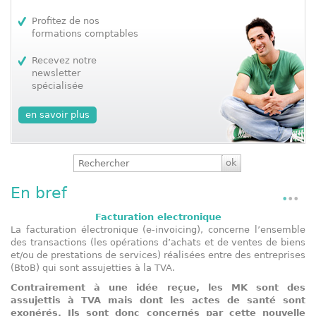
Profitez de nos
formations comptables
Recevez notre
newsletter
spécialisée
en savoir plus
En bref
Facturation electronique
K
La facturation électronique (e-invoicing), concerne l’ensemble
des transactions (les opérations d’achats et de ventes de biens
Ce
et/ou de prestations de services) réalisées entre des entreprises
l
(BtoB) qui sont assujetties à la TVA.
ki
in
Contrairement à une idée reçue, les MK sont des
assujettis à TVA mais dont les actes de santé sont
exonérés. Ils sont donc concernés par cette nouvelle