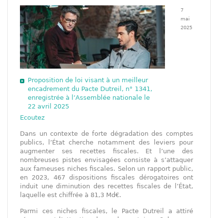
7
mai
2025
Proposition de loi visant à un meilleur
encadrement du Pacte Dutreil, n° 1341,
enregistrée à l’Assemblée nationale le
22 avril 2025
Ecoutez
Dans un contexte de forte dégradation des comptes
publics, l’État cherche notamment des leviers pour
augmenter ses recettes fiscales. Et l’une des
nombreuses pistes envisagées consiste à s’attaquer
aux fameuses niches fiscales. Selon un rapport public,
en 2023, 467 dispositions fiscales dérogatoires ont
induit une diminution des recettes fiscales de l’État,
laquelle est chiffrée à 81,3 Md€.
Parmi ces niches fiscales, le Pacte Dutreil a attiré